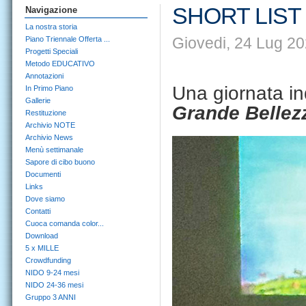
SHORT LIST
Navigazione
La nostra storia
Giovedi, 24 Lug 20
Piano Triennale Offerta ...
Progetti Speciali
Metodo EDUCATIVO
Annotazioni
Una giornata in
In Primo Piano
Gallerie
Grande Bellez
Restituzione
Archivio NOTE
Archivio News
Menù settimanale
Sapore di cibo buono
Documenti
Links
Dove siamo
Contatti
Cuoca comanda color...
Download
5 x MILLE
Crowdfunding
NIDO 9-24 mesi
NIDO 24-36 mesi
Gruppo 3 ANNI