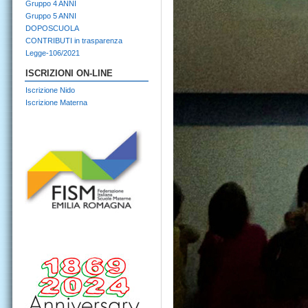
Gruppo 4 ANNI
Gruppo 5 ANNI
DOPOSCUOLA
CONTRIBUTI in trasparenza
Legge-106/2021
ISCRIZIONI ON-LINE
Iscrizione Nido
Iscrizione Materna