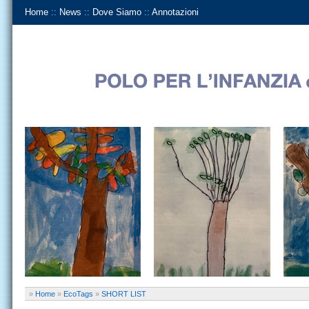
Home
::
News
::
Dove Siamo
::
Annotazioni
»
Home
»
EcoTags
»
SHORT LIST