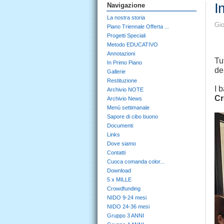
I
Navigazione
La nostra storia
Gio
Piano Triennale Offerta ...
Progetti Speciali
Metodo EDUCATIVO
Annotazioni
Tu
In Primo Piano
de
Gallerie
Restituzione
I 
Archivio NOTE
Cr
Archivio News
Menù settimanale
Sapore di cibo buono
Documenti
Links
Dove siamo
Contatti
Cuoca comanda color...
Download
5 x MILLE
Crowdfunding
NIDO 9-24 mesi
NIDO 24-36 mesi
Gruppo 3 ANNI