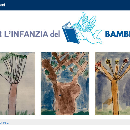
oni
rire ...