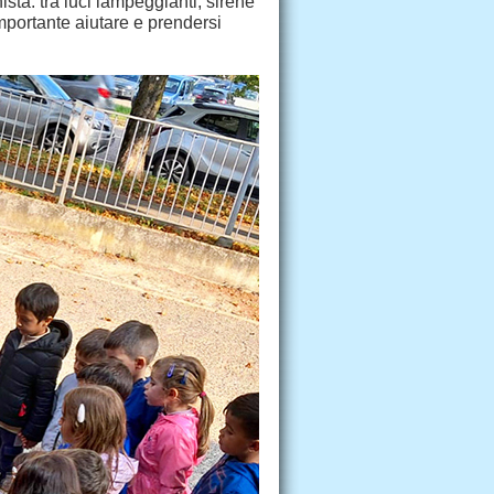
ta: tra luci lampeggianti, sirene
mportante aiutare e prendersi