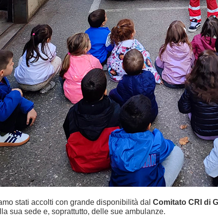
amo stati accolti con grande disponibilità dal
Comitato CRI di G
lla sua sede e, soprattutto, delle sue ambulanze.