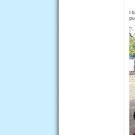
I 
pu