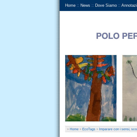
Home
::
News
::
Dove Siamo
::
Annotazi
»
Home
»
EcoTags
»
Imparare con i sensi, scop