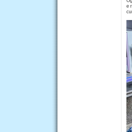
Og
e 
cur