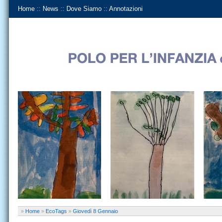
Home
::
News
::
Dove Siamo
::
Annotazioni
»
Home
»
EcoTags
»
Giovedì 8 Gennaio