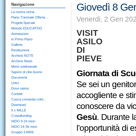
Giovedì 8 Ge
Navigazione
La nostra storia
Venerdi, 2 Gen 202
Piano Triennale Offerta ...
Progetti Speciali
Metodo EDUCATIVO
VISIT
Annotazioni
ASILO
In Primo Piano
Gallerie
DI
Restituzione
Archivio NOTE
PIEVE
Archivio News
Menù settimanale
Giornata di Scu
Sapore di cibo buono
Documenti
Se sei un genito
Links
Dove siamo
accogliente e st
Contatti
Cuoca comanda color...
conoscere da vic
Download
5 x MILLE
Gesù
. Durante l
Crowdfunding
NIDO 9-24 mesi
l’opportunità di e
NIDO 24-36 mesi
Gruppo 3 ANNI