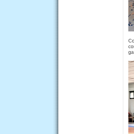
Co
co
ga