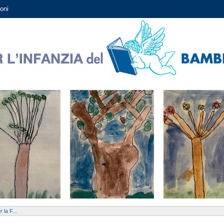
oni
la F...