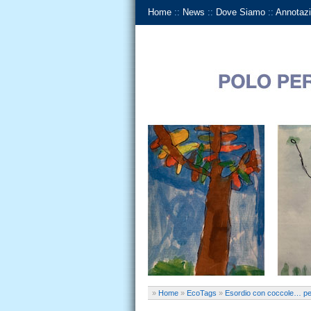
Home
::
News
::
Dove Siamo
::
Annotazi
»
Home
»
EcoTags
»
Esordio con coccole… per 