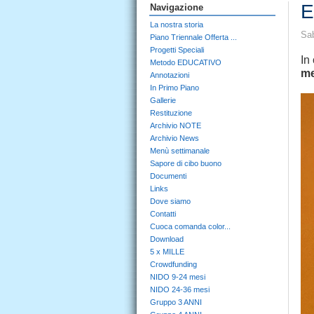
E
Navigazione
La nostra storia
Sab
Piano Triennale Offerta ...
Progetti Speciali
In
Metodo EDUCATIVO
me
Annotazioni
In Primo Piano
Gallerie
Restituzione
Archivio NOTE
Archivio News
Menù settimanale
Sapore di cibo buono
Documenti
Links
Dove siamo
Contatti
Cuoca comanda color...
Download
5 x MILLE
Crowdfunding
NIDO 9-24 mesi
NIDO 24-36 mesi
Gruppo 3 ANNI