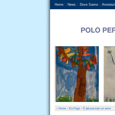
Home
::
News
::
Dove Siamo
::
Annotazi
»
Home
»
EcoTags
»
È già passato un anno