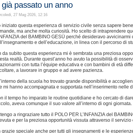
 già passato un anno
coledi, 27 Mag 2026, 12:16
 iniziato questa esperienza di servizio civile senza sapere ben
mande, ma anche molta curiosità. Ho scelto di intraprendere 
INFANZIA del BAMBINO GESÙ perché desideravo avvicinarmi 
ll’insegnamento e dell’educazione, in linea con il percorso di s
n da subito questa esperienza mi è sembrata una preziosa oppor
esta realtà. Durante quest’anno ho avuto la possibilità di osserva
lazionarmi con tutta l’équipe educativa e con bambini di età diffe
coltare, a lavorare in gruppo e ad avere pazienza.
l’interno della scuola ho trovato grande disponibilità e accoglien
e mi hanno accompagnata e supportata nell’inserimento nelle d
n il tempo ho imparato le routine quotidiane e ho cercato di dare
ccolo, aveva comunque il suo valore all’interno di ogni giornata.
 tengo a ringraziare tutto il POLO PER L’INFANZIA del BAMBI
cevuta e per la preziosa opportunità vissuta attraverso il servizio c
 grazie speciale anche per tutti gli insegnamenti e le esperienz