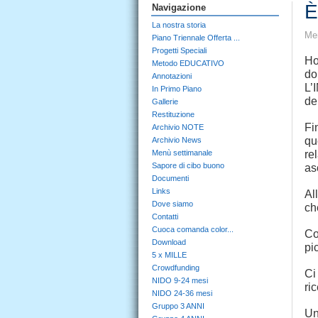
È
Navigazione
La nostra storia
Mer
Piano Triennale Offerta ...
Progetti Speciali
Ho
Metodo EDUCATIVO
do
Annotazioni
L’
In Primo Piano
de
Gallerie
Restituzione
Fi
Archivio NOTE
qu
Archivio News
Menù settimanale
re
Sapore di cibo buono
as
Documenti
Links
Al
Dove siamo
ch
Contatti
Cuoca comanda color...
Co
Download
pi
5 x MILLE
Crowdfunding
Ci
NIDO 9-24 mesi
ri
NIDO 24-36 mesi
Gruppo 3 ANNI
Un