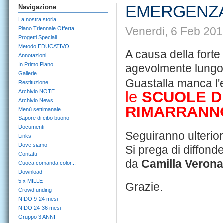
EMERGENZA
Navigazione
La nostra storia
Venerdi, 6 Feb 201
Piano Triennale Offerta ...
Progetti Speciali
Metodo EDUCATIVO
A causa della forte 
Annotazioni
In Primo Piano
agevolmente lungo l
Gallerie
Guastalla manca l'e
Restituzione
Archivio NOTE
le
SCUOLE D
Archivio News
RIMARRANN
Menù settimanale
Sapore di cibo buono
Documenti
Seguiranno ulteriori
Links
Dove siamo
Si prega di diffonde
Contatti
da
Camilla Verona
Cuoca comanda color...
Download
5 x MILLE
Grazie.
Crowdfunding
NIDO 9-24 mesi
NIDO 24-36 mesi
Gruppo 3 ANNI