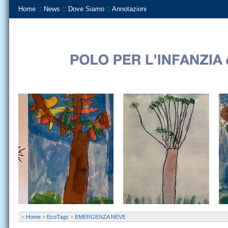
Home
::
News
::
Dove Siamo
::
Annotazioni
»
Home
»
EcoTags
»
EMERGENZA NEVE