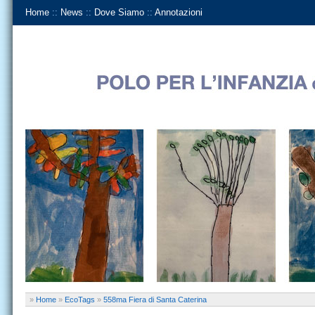
Home
::
News
::
Dove Siamo
::
Annotazioni
»
Home
»
EcoTags
»
558ma Fiera di Santa Caterina