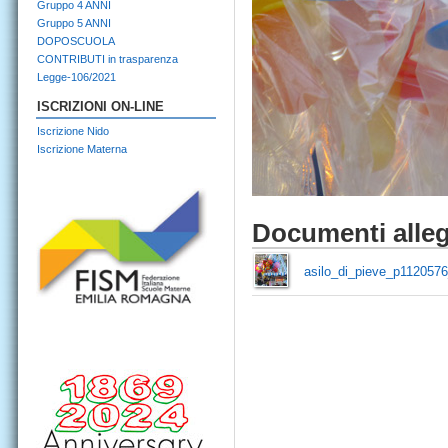
Gruppo 4 ANNI
Gruppo 5 ANNI
DOPOSCUOLA
CONTRIBUTI in trasparenza
Legge-106/2021
ISCRIZIONI ON-LINE
Iscrizione Nido
Iscrizione Materna
Documenti alleg
asilo_di_pieve_p1120576