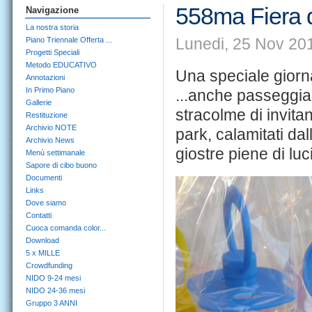
558ma Fiera d
Navigazione
La nostra storia
Lunedi, 25 Nov 20
Piano Triennale Offerta ...
Progetti Speciali
Metodo EDUCATIVO
Una speciale giorn
Annotazioni
In Primo Piano
...anche passeggian
Gallerie
stracolme di invitan
Restituzione
Archivio NOTE
park, calamitati da
Archivio News
giostre piene di luci
Menù settimanale
Sapore di cibo buono
Documenti
Links
Dove siamo
Contatti
Cuoca comanda color...
Download
5 x MILLE
Crowdfunding
NIDO 9-24 mesi
NIDO 24-36 mesi
Gruppo 3 ANNI