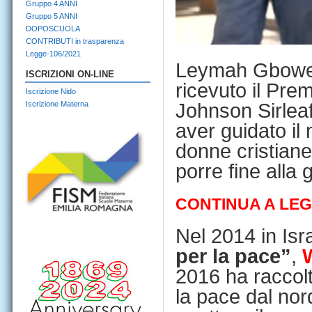
Gruppo 4 ANNI
Gruppo 5 ANNI
DOPOSCUOLA
CONTRIBUTI in trasparenza
Legge-106/2021
Leymah Gbowee è
ISCRIZIONI ON-LINE
ricevuto il Pre
Iscrizione Nido
Iscrizione Materna
Johnson Sirlea
aver guidato i
donne cristian
porre fine alla g
CONTINUA A LE
Nel 2014 in Isr
per la pace”
,
2016 ha raccol
la pace dal nor