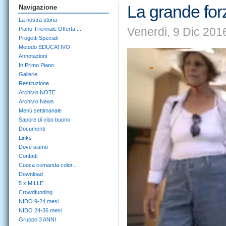
La grande for
Navigazione
La nostra storia
Venerdi, 9 Dic 201
Piano Triennale Offerta ...
Progetti Speciali
Metodo EDUCATIVO
Annotazioni
In Primo Piano
Gallerie
Restituzione
Archivio NOTE
Archivio News
Menù settimanale
Sapore di cibo buono
Documenti
Links
Dove siamo
Contatti
Cuoca comanda color...
Download
5 x MILLE
Crowdfunding
NIDO 9-24 mesi
NIDO 24-36 mesi
Gruppo 3 ANNI