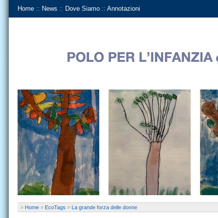
Home
::
News
::
Dove Siamo
::
Annotazioni
»
Home
»
EcoTags
»
La grande forza delle donne