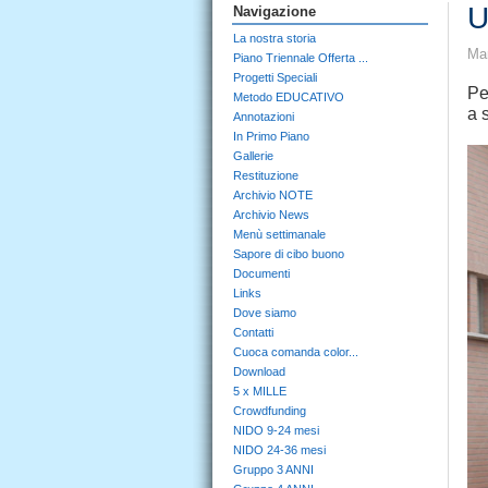
U
Navigazione
La nostra storia
Mar
Piano Triennale Offerta ...
Progetti Speciali
Pe
Metodo EDUCATIVO
a 
Annotazioni
In Primo Piano
Gallerie
Restituzione
Archivio NOTE
Archivio News
Menù settimanale
Sapore di cibo buono
Documenti
Links
Dove siamo
Contatti
Cuoca comanda color...
Download
5 x MILLE
Crowdfunding
NIDO 9-24 mesi
NIDO 24-36 mesi
Gruppo 3 ANNI