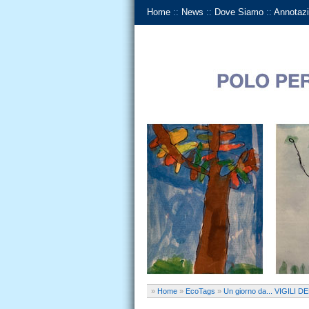
Home
::
News
::
Dove Siamo
::
Annotazi
»
Home
»
EcoTags
»
Un giorno da... VIGILI