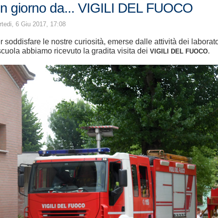
n giorno da... VIGILI DEL FUOCO
tedi, 6 Giu 2017, 17:08
r soddisfare le nostre curiosità, emerse dalle attività dei laborat
scuola abbiamo ricevuto la gradita visita dei
.
VIGILI DEL FUOCO