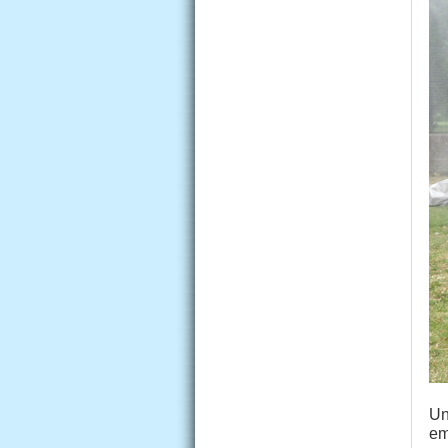
Un
em