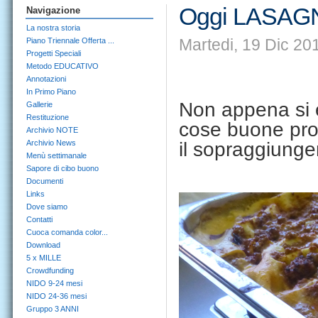
Oggi LASAG
Navigazione
La nostra storia
Martedi, 19 Dic 20
Piano Triennale Offerta ...
Progetti Speciali
Metodo EDUCATIVO
Annotazioni
In Primo Piano
Non appena si è 
Gallerie
Restituzione
cose buone prov
Archivio NOTE
Archivio News
il sopraggiunger
Menù settimanale
Sapore di cibo buono
Documenti
Links
Dove siamo
Contatti
Cuoca comanda color...
Download
5 x MILLE
Crowdfunding
NIDO 9-24 mesi
NIDO 24-36 mesi
Gruppo 3 ANNI