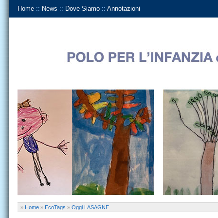
Home
::
News
::
Dove Siamo
::
Annotazioni
»
Home
»
EcoTags
»
Oggi LASAGNE