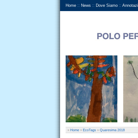
Home
::
News
::
Dove Siamo
::
Annotazi
»
Home
»
EcoTags
»
Quaresima 2018