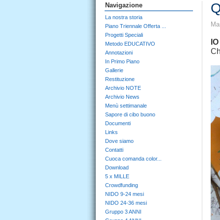
Q
Navigazione
La nostra storia
Mar
Piano Triennale Offerta ...
Progetti Speciali
IO
Metodo EDUCATIVO
Ch
Annotazioni
In Primo Piano
Gallerie
Restituzione
Archivio NOTE
Archivio News
Menù settimanale
Sapore di cibo buono
Documenti
Links
Dove siamo
Contatti
Cuoca comanda color...
Download
5 x MILLE
Crowdfunding
NIDO 9-24 mesi
NIDO 24-36 mesi
Gruppo 3 ANNI