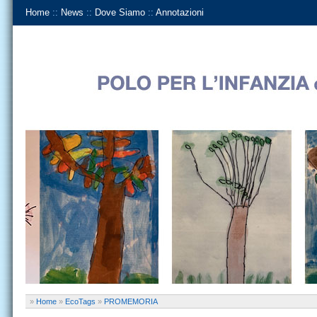
Home
::
News
::
Dove Siamo
::
Annotazioni
»
Home
»
EcoTags
»
PROMEMORIA