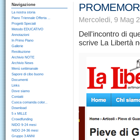
PROMEMOR
Navigazione
La nostra storia
Mercoledi, 9 Mag 
Piano Triennale Offerta ...
Progetti Speciali
Metodo EDUCATIVO
Dell'incontro di q
Annotazioni
In Primo Piano
scrive La Libertà ne
Gallerie
Restituzione
Archivio NOTE
Archivio News
Menù settimanale
Sapore di cibo buono
Documenti
Links
Dove siamo
Contatti
Cuoca comanda color...
Download
5 x MILLE
Crowdfunding
NIDO 9-24 mesi
NIDO 24-36 mesi
Gruppo 3 ANNI