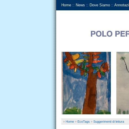
Home
::
News
::
Dove Siamo
::
Annotazi
»
Home
»
EcoTags
»
Suggerimenti di lettura