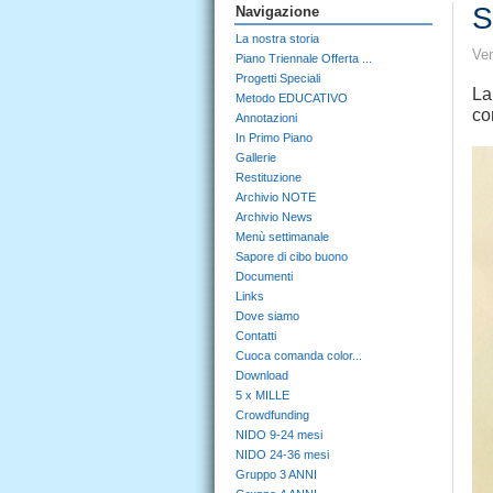
S
Navigazione
La nostra storia
Ven
Piano Triennale Offerta ...
Progetti Speciali
La
Metodo EDUCATIVO
co
Annotazioni
In Primo Piano
Gallerie
Restituzione
Archivio NOTE
Archivio News
Menù settimanale
Sapore di cibo buono
Documenti
Links
Dove siamo
Contatti
Cuoca comanda color...
Download
5 x MILLE
Crowdfunding
NIDO 9-24 mesi
NIDO 24-36 mesi
Gruppo 3 ANNI