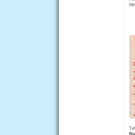
ri
Tut
Ro