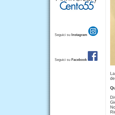
Seguici su
Instagram
Seguici su
Facebook
La
de
Qu
Div
Gi
No
Ri