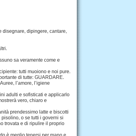
e disegnare, dipingere, cantare,
tri.
 nessuno sa veramente come e
ecipiente: tutti muoiono e noi pure.
ortante di tutte:
GUARDARE.
Auree, l’amore, l’igiene
i adulti e sofisticati e applicarlo
mostrerà vero, chiaro e
nità prendessimo latte e biscotti
isolino, o se tutti i governi si
trovata e di ripulire il proprio
do è meglio tenersi per mano e