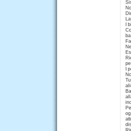
Si
No
Di
La
I 
Co
ba
Fa
Ne
Es
Ri
pe
I 
No
Tu
al
Ba
al
inc
Pe
og
at
di
Ri