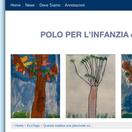
Home
::
News
::
Dove Siamo
::
Annotazioni
»
Home
»
EcoTags
»
Questa mattina una piacevole so...