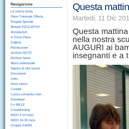
Questa mattin
Navigazione
La nostra storia
Martedi, 11 Dic 20
Piano Triennale Offerta ...
Progetti Speciali
Metodo EDUCATIVO
Questa mattina
Annotazioni
nella nostra sc
In Primo Piano
Gallerie
AUGURI ai bambi
Restituzione
Archivio NOTE
insegnanti e a tu
Archivio News
Menù settimanale
Sapore di cibo buono
Documenti
Links
Dove siamo
Contatti
Cuoca comanda color...
Download
5 x MILLE
Crowdfunding
NIDO 9-24 mesi
NIDO 24-36 mesi
Gruppo 3 ANNI