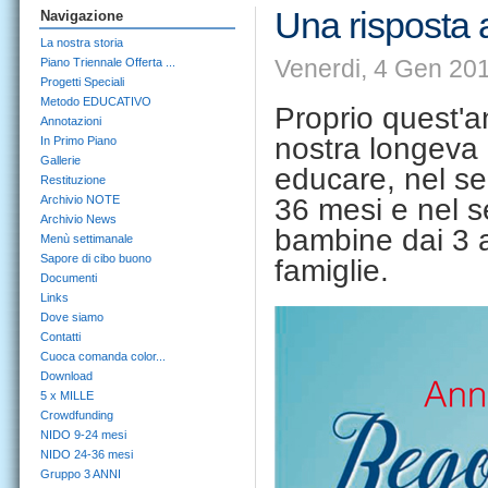
Una risposta
Navigazione
La nostra storia
Venerdi, 4 Gen 201
Piano Triennale Offerta ...
Progetti Speciali
Metodo EDUCATIVO
Proprio quest'an
Annotazioni
nostra longeva
In Primo Piano
Gallerie
educare, nel se
Restituzione
Archivio NOTE
36 mesi e nel s
Archivio News
bambine dai 3 ai
Menù settimanale
Sapore di cibo buono
famiglie.
Documenti
Links
Dove siamo
Contatti
Cuoca comanda color...
Download
5 x MILLE
Crowdfunding
NIDO 9-24 mesi
NIDO 24-36 mesi
Gruppo 3 ANNI