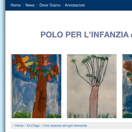
Home
::
News
::
Dove Siamo
::
Annotazioni
»
Home
»
EcoTags
»
Una risposta ad ogni domanda