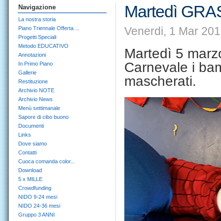
Martedì GR
Navigazione
La nostra storia
Venerdi, 1 Mar 201
Piano Triennale Offerta ...
Progetti Speciali
Metodo EDUCATIVO
Martedì 5 marzo
Annotazioni
Carnevale i bam
In Primo Piano
Gallerie
mascherati.
Restituzione
Archivio NOTE
Archivio News
Menù settimanale
Sapore di cibo buono
Documenti
Links
Dove siamo
Contatti
Cuoca comanda color...
Download
5 x MILLE
Crowdfunding
NIDO 9-24 mesi
NIDO 24-36 mesi
Gruppo 3 ANNI