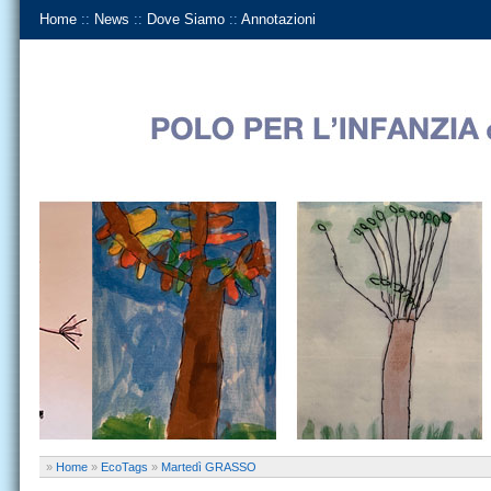
Home
::
News
::
Dove Siamo
::
Annotazioni
»
Home
»
EcoTags
»
Martedì GRASSO