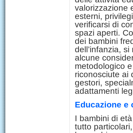
valorizzazione e
esterni, privile
verificarsi di co
spazi aperti.
Co
dei bambini freq
dell’infanzia, s
alcune consider
metodologico e 
riconosciute
ai 
gestori, specia
adattamenti leg
Educazione e c
I bambini di età
tutto
particolari