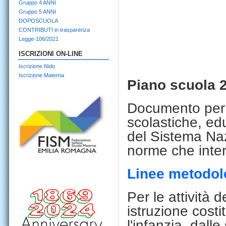
Gruppo 4 ANNI
Gruppo 5 ANNI
DOPOSCUOLA
CONTRIBUTI in trasparenza
Legge-106/2021
ISCRIZIONI ON-LINE
Iscrizione Nido
Iscrizione Materna
Piano scuola 
Documento per l
scolastiche, ed
del Sistema Naz
norme
che inte
Linee metodolo
Per le attività 
istruzio
ne costit
l'infanzia, dalle