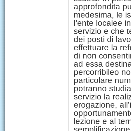
approfondita puli
medesima, le ist
l’ente locale
e i
servizio e che 
dei posti di lav
effettuare la re
di non
consentir
ad essa destina
percorribile
o no
particolare nume
potranno studia
servizio la real
erogazione, all’
opportunamente
le
zione e al te
semplificazione