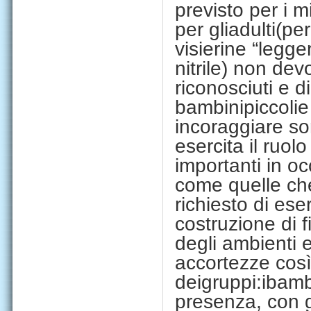
previsto per i m
per g
li
adu
l
t
i
(per
visierine
“legge
nitrile) non dev
riconosciuti e 
bamb
i
n
i
p
i
cco
li
e
incoraggiare son
esercita il ruolo
importanti in o
come quelle
ch
richiesto di ese
costruzione di f
degli ambienti 
accortezze cos
de
i
grupp
i:
i
bam
presenza, con 