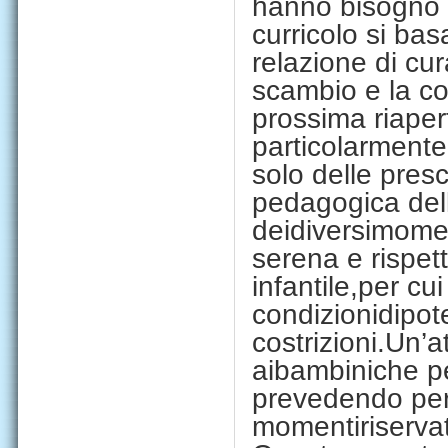
hanno bisogno d
curricolo si bas
relazione di cur
scambio e la co
prossima riaper
part
i
co
l
armente
solo delle presc
pedagogica dell
de
i
d
i
vers
i
mome
serena e r
i
spet
i
nfant
il
e
,
per cu
cond
i
z
i
on
i
d
i
pot
costr
i
z
i
on
i
.
Un
’
a
a
i
bamb
i
n
i
che pe
prevedendo pe
moment
i
r
i
serva