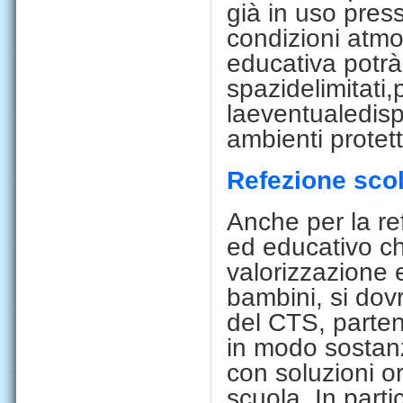
già in
uso press
condizioni atmo
educat
i
va potrà
spaz
i
de
li
m
i
tat
i,
l
a
eventuale
d
i
s
ambienti protett
Refezione scol
Anche per la ref
ed educativo c
valorizzazione 
bambini, si dov
d
el CTS, parten
in modo
sostanz
con soluzioni or
scuola. In parti