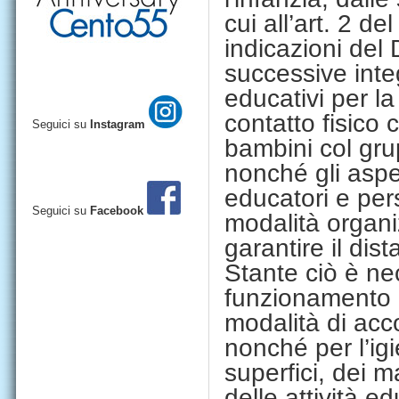
cui all’art. 2 de
indicazioni del
successive
inte
educativi per la
contatto fisico
Seguici su
Instagram
bambini col grup
nonché
gli aspe
educat
ori e pe
Seguici su
Facebook
modalità organiz
garantire il dis
Stante ciò è ne
funzionamento d
modalità di acc
nonché per l’ig
superfici, dei ma
delle attività e