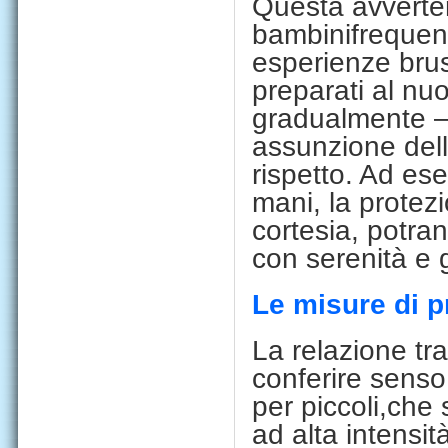
Questa
avverte
bambini
frequent
esper
i
enze
bru
preparati al nu
gradualmente
assunzione dell
rispetto. Ad
ese
mani, la protezi
cortesia, potra
con serenità e g
Le misure di p
La re
l
az
i
one tr
confer
i
re senso
per p
i
cco
li,
che 
ad a
l
ta
i
ntens
i
t