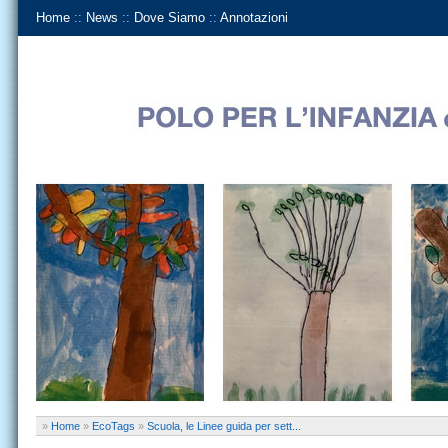
Home
::
News
::
Dove Siamo
::
Annotazioni
»
Home
»
EcoTags
»
Scuola, le Linee guida per sett...