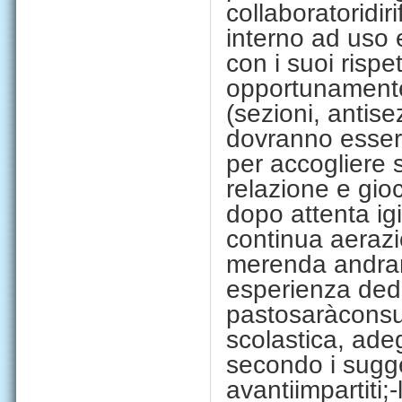
co
ll
aborator
i
d
i
r
i
interno ad uso 
con i suoi
rispe
opp
ortunamente 
(sezioni,
antisez
dovranno essere 
per accogliere 
relazione e gio
dopo attenta ig
continua aerazi
merenda andran
esperienza ded
pasto
sarà
consu
scolastica
,
adeg
secondo i sugge
avanti
impartiti
;
-