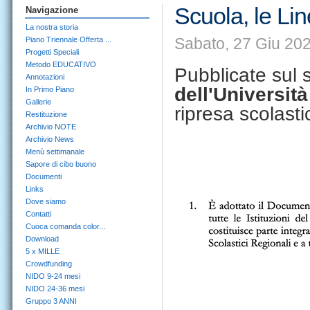
Scuola, le Li
Navigazione
La nostra storia
Sabato, 27 Giu 202
Piano Triennale Offerta ...
Progetti Speciali
Metodo EDUCATIVO
Pubblicate sul s
Annotazioni
dell'Università
In Primo Piano
Gallerie
ripresa scolast
Restituzione
Archivio NOTE
Archivio News
Menù settimanale
Sapore di cibo buono
Documenti
Links
Dove siamo
Contatti
Cuoca comanda color...
Download
5 x MILLE
Crowdfunding
NIDO 9-24 mesi
NIDO 24-36 mesi
Gruppo 3 ANNI