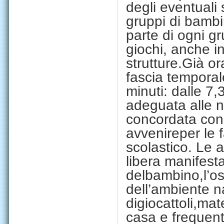
degli eventuali s
gruppi di bambi
parte di ogni g
giochi, anche in
strutture.
Già or
fascia temporal
m
inuti: dalle 7
adeguata alle 
concordata con 
avvenire
per le 
scolastico.
Le a
li
bera man
i
fest
de
l
bamb
i
no
,
l’
os
de
ll’
amb
i
ente n
d
i
g
i
ocatto
li,
mat
casa e freque