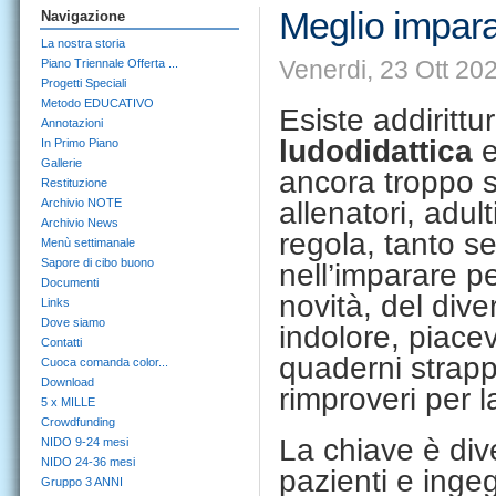
Meglio impara
Navigazione
La nostra storia
Venerdi, 23 Ott 20
Piano Triennale Offerta ...
Progetti Speciali
Metodo EDUCATIVO
Esiste addirittu
Annotazioni
ludodidattica
e
In Primo Piano
Gallerie
ancora troppo s
Restituzione
Archivio NOTE
allenatori, adu
Archivio News
regola, tanto s
Menù settimanale
Sapore di cibo buono
nell’imparare pe
Documenti
novità, del div
Links
Dove siamo
indolore, piacev
Contatti
quaderni strappa
Cuoca comanda color...
Download
rimproveri per 
5 x MILLE
Crowdfunding
La chiave è div
NIDO 9-24 mesi
NIDO 24-36 mesi
pazienti e inge
Gruppo 3 ANNI