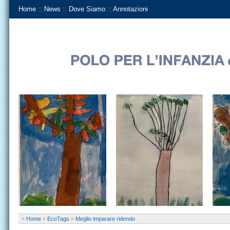
Home
::
News
::
Dove Siamo
::
Annotazioni
»
Home
»
EcoTags
»
Meglio imparare ridendo