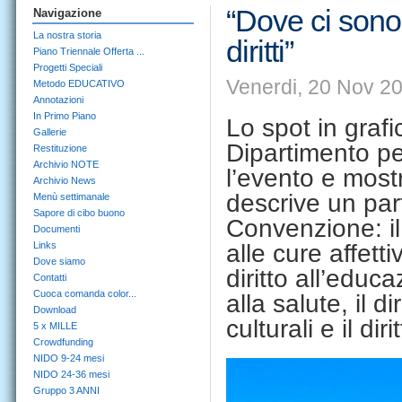
“Dove ci sono 
Navigazione
La nostra storia
diritti”
Piano Triennale Offerta ...
Progetti Speciali
Venerdi, 20 Nov 20
Metodo EDUCATIVO
Annotazioni
In Primo Piano
Lo spot in grafi
Gallerie
Dipartimento per
Restituzione
Archivio NOTE
l’evento e most
Archivio News
descrive un part
Menù settimanale
Sapore di cibo buono
Convenzione: il d
Documenti
Links
alle cure affettiv
Dove siamo
diritto all’educa
Contatti
Cuoca comanda color...
alla salute, il dir
Download
culturali e il di
5 x MILLE
Crowdfunding
NIDO 9-24 mesi
NIDO 24-36 mesi
Gruppo 3 ANNI