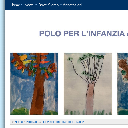
Home
::
News
::
Dove Siamo
::
Annotazioni
»
Home
»
EcoTags
»
“Dove ci sono bambini e ragaz...