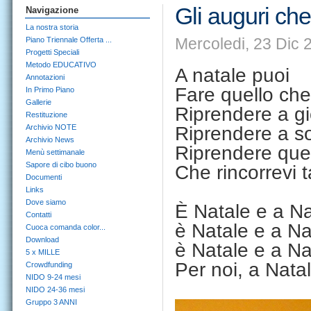
Gli auguri che 
Navigazione
La nostra storia
Mercoledi, 23 Dic 
Piano Triennale Offerta ...
Progetti Speciali
Metodo EDUCATIVO
A natale puoi
Annotazioni
Fare quello che
In Primo Piano
Gallerie
Riprendere a gi
Restituzione
Archivio NOTE
Riprendere a s
Archivio News
Riprendere que
Menù settimanale
Sapore di cibo buono
Che rincorrevi t
Documenti
Links
Dove siamo
È Natale e a Nat
Contatti
è Natale e a Nat
Cuoca comanda color...
Download
è Natale e a Nat
5 x MILLE
Per noi, a Nata
Crowdfunding
NIDO 9-24 mesi
NIDO 24-36 mesi
Gruppo 3 ANNI