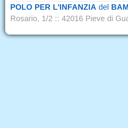
POLO PER L'INFANZIA
del
BAM
Rosario, 1/2
::
42016 Pieve di Gua