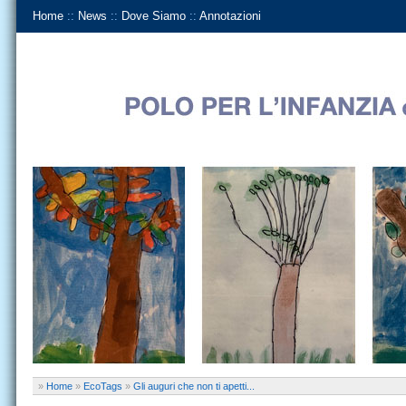
Home
::
News
::
Dove Siamo
::
Annotazioni
»
Home
»
EcoTags
»
Gli auguri che non ti apetti...