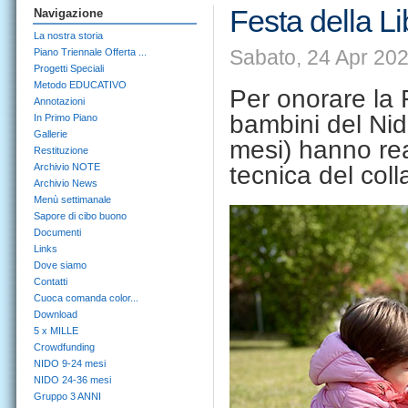
Festa della L
Navigazione
La nostra storia
Sabato, 24 Apr 202
Piano Triennale Offerta ...
Progetti Speciali
Metodo EDUCATIVO
Per onorare la 
Annotazioni
bambini del
Nid
In Primo Piano
Gallerie
mesi)
hanno real
Restituzione
Archivio NOTE
tecnica del coll
Archivio News
Menù settimanale
Sapore di cibo buono
Documenti
Links
Dove siamo
Contatti
Cuoca comanda color...
Download
5 x MILLE
Crowdfunding
NIDO 9-24 mesi
NIDO 24-36 mesi
Gruppo 3 ANNI