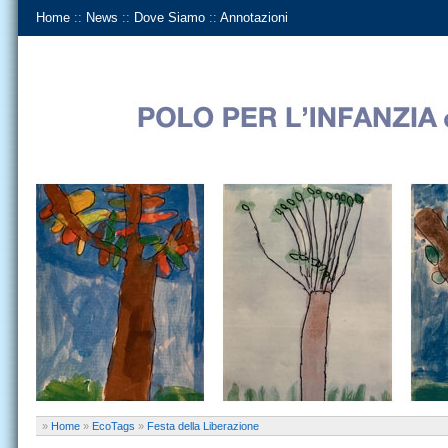
Home
::
News
::
Dove Siamo
::
Annotazioni
»
Home
»
EcoTags
»
Festa della Liberazione