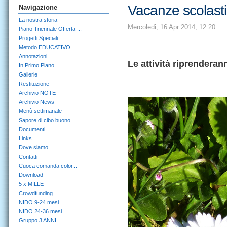
Vacanze scolast
Navigazione
La nostra storia
Mercoledi, 16 Apr 2014, 12:20
Piano Triennale Offerta ...
Progetti Speciali
Metodo EDUCATIVO
Annotazioni
Le attività riprenderan
In Primo Piano
Gallerie
Restituzione
Archivio NOTE
Archivio News
Menù settimanale
Sapore di cibo buono
Documenti
Links
Dove siamo
Contatti
Cuoca comanda color...
Download
5 x MILLE
Crowdfunding
NIDO 9-24 mesi
NIDO 24-36 mesi
Gruppo 3 ANNI