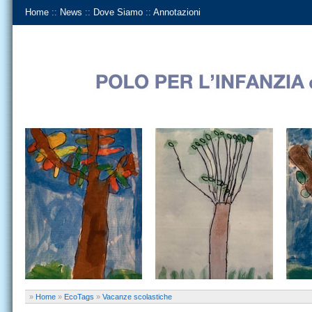
Home
::
News
::
Dove Siamo
::
Annotazioni
»
Home
»
EcoTags
»
Vacanze scolastiche