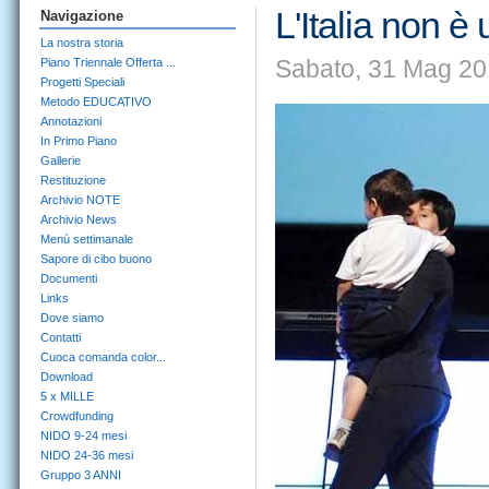
L'Italia non è
Navigazione
La nostra storia
Sabato, 31 Mag 20
Piano Triennale Offerta ...
Progetti Speciali
Metodo EDUCATIVO
Annotazioni
In Primo Piano
Gallerie
Restituzione
Archivio NOTE
Archivio News
Menù settimanale
Sapore di cibo buono
Documenti
Links
Dove siamo
Contatti
Cuoca comanda color...
Download
5 x MILLE
Crowdfunding
NIDO 9-24 mesi
NIDO 24-36 mesi
Gruppo 3 ANNI