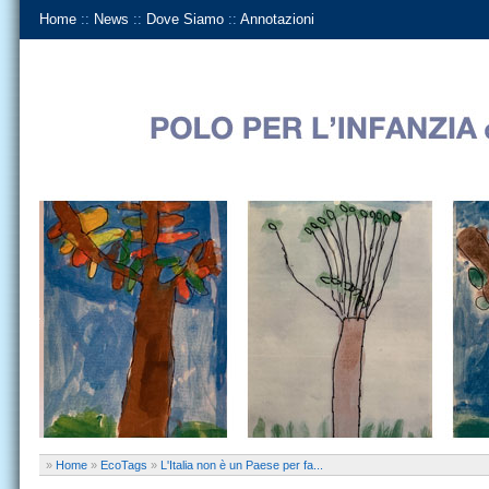
Home
::
News
::
Dove Siamo
::
Annotazioni
»
Home
»
EcoTags
»
L'Italia non è un Paese per fa...