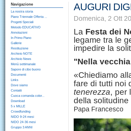
AUGURI DIGI
Navigazione
La nostra storia
Domenica, 2 Ott 20
Piano Triennale Offerta ...
Progetti Speciali
Metodo EDUCATIVO
La
Festa dei N
Annotazioni
legame tra le g
In Primo Piano
Gallerie
impedire la soli
Restituzione
Archivio NOTE
Archivio News
"Nella vecchia
Menù settimanale
Sapore di cibo buono
«
Chiediamo all
Documenti
Links
fare di tutti noi
Dove siamo
tenerezza
, per
Contatti
Cuoca comanda color...
della solitudin
Download
5 x MILLE
Papa Francesco
Crowdfunding
NIDO 9-24 mesi
NIDO 24-36 mesi
Gruppo 3 ANNI