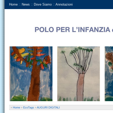
Home
::
News
::
Dove Siamo
::
Annotazioni
»
Home
»
EcoTags
»
AUGURI DIGITALI