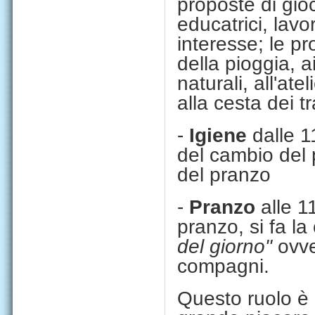
proposte di gioc
educatrici, lavo
interesse; le p
della pioggia, a
naturali, all'ate
alla cesta dei t
-
Igiene
dalle 1
del cambio del 
del pranzo
-
Pranzo
alle 1
pranzo, si fa l
del giorno"
ovve
compagni.
Questo ruolo è