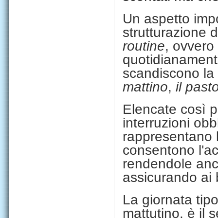
Un aspetto impo
strutturazione 
routine
, ovvero
quotidianamente
scandiscono la 
mattino
,
il past
Elencate così p
interruzioni obb
rappresentano le
consentono l'acq
rendendole anche
assicurando ai 
La giornata tipo
mattutino, è il 