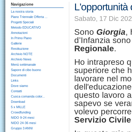
L'opportunità d
Navigazione
La nostra storia
Sabato, 17 Dic 202
Piano Triennale Offerta ...
Progetti Speciali
Metodo EDUCATIVO
Sono
Giorgia
,
Annotazioni
d’Infanzia son
In Primo Piano
Gallerie
Regionale
.
Restituzione
Archivio NOTE
Archivio News
Ho intrapreso q
Menù settimanale
superiore che h
Sapore di cibo buono
Documenti
lavorare nel mo
Links
dell'educazion
Dove siamo
Contatti
questo lavoro 
Cuoca comanda color...
sapevo se vera
Download
5 x MILLE
volevo percorre
Crowdfunding
Servizio Civile
NIDO 9-24 mesi
NIDO 24-36 mesi
Gruppo 3 ANNI