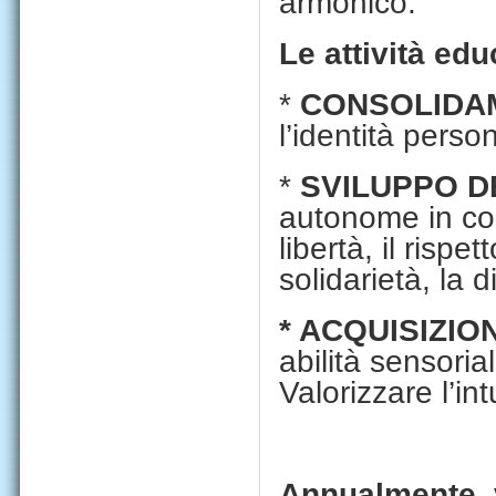
armonico.
Le attività ed
*
CONSOLIDAM
l’identità perso
*
SVILUPPO D
autonome in cont
libertà, il rispe
solidarietà, la d
* ACQUISIZI
abilità sensorial
Valorizzare l’in
Annualmente, v