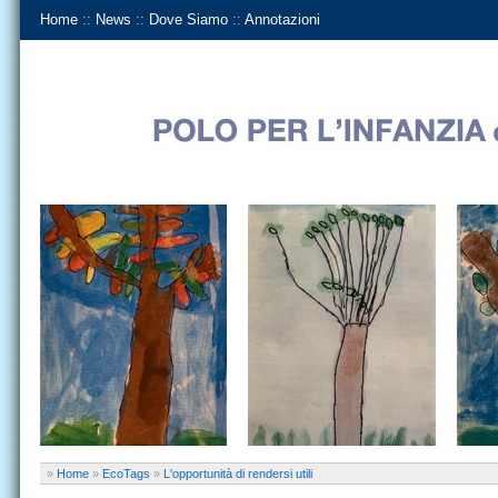
Home
::
News
::
Dove Siamo
::
Annotazioni
»
Home
»
EcoTags
»
L'opportunità di rendersi utili