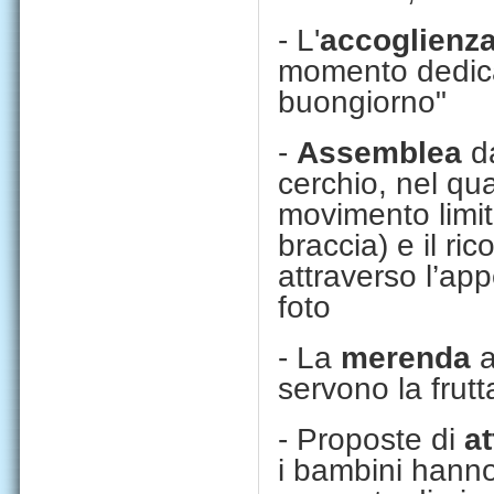
- L'
accoglienz
momento dedicato
buongiorno"
-
Assemblea
d
cerchio, nel qua
movimento limi
braccia) e il r
attraverso l’app
foto
- La
merenda
a
servono la frutt
- Proposte di
at
i bambini hanno 