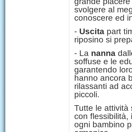
grande piacere 
svolgere al me
conoscere ed ind
-
Uscita
part ti
riposino si pre
- La
nanna
dall
soffuse e le ed
garantendo loro 
hanno ancora b
rilassanti ad a
piccoli.
Tutte le attivi
con flessibilità,
ogni bambino pu