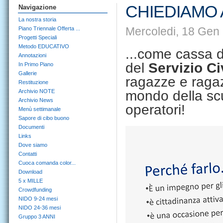
CHIEDIAMO 
Navigazione
La nostra storia
Mercoledi, 18 Gen
Piano Triennale Offerta ...
Progetti Speciali
Metodo EDUCATIVO
...come cassa d
Annotazioni
del
Servizio Ci
In Primo Piano
Gallerie
ragazze e ragaz
Restituzione
Archivio NOTE
mondo della sc
Archivio News
operatori!
Menù settimanale
Sapore di cibo buono
Documenti
Links
Dove siamo
Contatti
Cuoca comanda color...
Download
5 x MILLE
Crowdfunding
NIDO 9-24 mesi
NIDO 24-36 mesi
Gruppo 3 ANNI