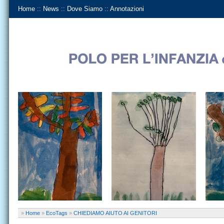
Home
::
News
::
Dove Siamo
::
Annotazioni
»
Home
»
EcoTags
»
CHIEDIAMO AIUTO AI GENITORI