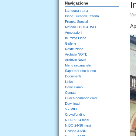
I
Navigazione
La nostra storia
Ven
Piano Triennale Offerta ...
Progetti Speciali
Ap
Metodo EDUCATIVO
Annotazioni
In Primo Piano
Gallerie
Restituzione
Archivio NOTE
Archivio News
Menù settimanale
Sapore di cibo buono
Documenti
Links
Dove siamo
Contatti
Cuoca comanda color...
Download
5 x MILLE
Crowdfunding
NIDO 9-24 mesi
NIDO 24-36 mesi
Gruppo 3 ANNI