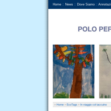
Home
::
News
::
Dove Siamo
::
Annotazi
»
Home
»
EcoTags
»
In viaggio col taccuino