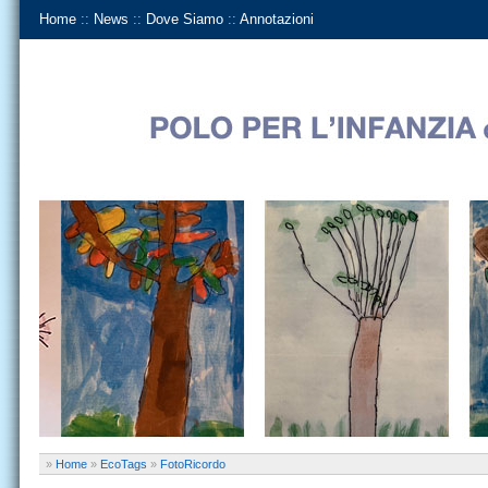
Home
::
News
::
Dove Siamo
::
Annotazioni
»
Home
»
EcoTags
»
FotoRicordo