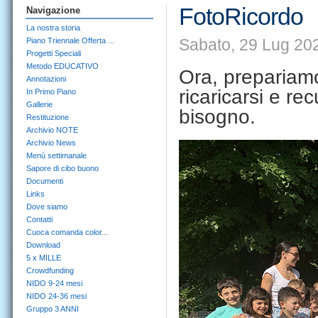
FotoRicordo
Navigazione
La nostra storia
Sabato, 29 Lug 20
Piano Triennale Offerta ...
Progetti Speciali
Metodo EDUCATIVO
Ora, prepariamo
Annotazioni
ricaricarsi e re
In Primo Piano
Gallerie
bisogno.
Restituzione
Archivio NOTE
Archivio News
Menù settimanale
Sapore di cibo buono
Documenti
Links
Dove siamo
Contatti
Cuoca comanda color...
Download
5 x MILLE
Crowdfunding
NIDO 9-24 mesi
NIDO 24-36 mesi
Gruppo 3 ANNI