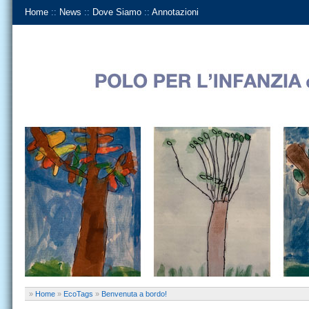
Home
::
News
::
Dove Siamo
::
Annotazioni
»
Home
»
EcoTags
»
Benvenuta a bordo!