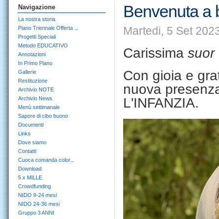
Benvenuta a 
Navigazione
La nostra storia
Martedi, 5 Set 202
Piano Triennale Offerta ...
Progetti Speciali
Metodo EDUCATIVO
Carissima
suor
Annotazioni
In Primo Piano
Con gioia e gra
Gallerie
Restituzione
nuova presenza
Archivio NOTE
Archivio News
L'INFANZIA.
Menù settimanale
Sapore di cibo buono
Documenti
Links
Dove siamo
Contatti
Cuoca comanda color...
Download
5 x MILLE
Crowdfunding
NIDO 9-24 mesi
NIDO 24-36 mesi
Gruppo 3 ANNI