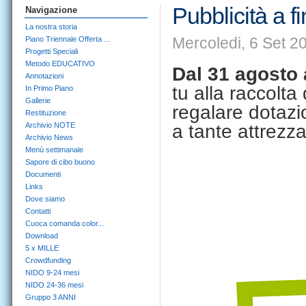
Pubblicità a f
Navigazione
La nostra storia
Mercoledi, 6 Set 2
Piano Triennale Offerta ...
Progetti Speciali
Metodo EDUCATIVO
Dal 31 agosto 
Annotazioni
tu alla raccolta
In Primo Piano
Gallerie
regalare dotazi
Restituzione
Archivio NOTE
a tante attrezzat
Archivio News
Menù settimanale
Sapore di cibo buono
Documenti
Links
Dove siamo
Contatti
Cuoca comanda color...
Download
5 x MILLE
Crowdfunding
NIDO 9-24 mesi
NIDO 24-36 mesi
Gruppo 3 ANNI