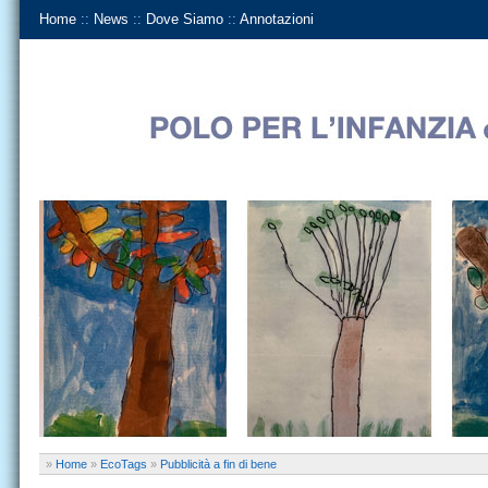
Home
::
News
::
Dove Siamo
::
Annotazioni
»
Home
»
EcoTags
»
Pubblicità a fin di bene