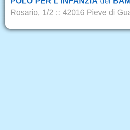
POLO PER L'INFANZIA
del
BAM
Rosario, 1/2
::
42016 Pieve di Gua