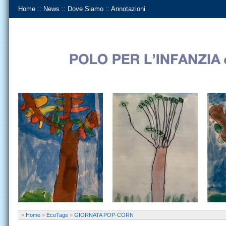
Home
::
News
::
Dove Siamo
::
Annotazioni
»
Home
»
EcoTags
»
GIORNATA POP-CORN