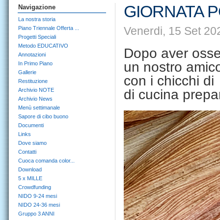
GIORNATA 
Navigazione
La nostra storia
Venerdi, 15 Set 20
Piano Triennale Offerta ...
Progetti Speciali
Metodo EDUCATIVO
Dopo aver osse
Annotazioni
un nostro amico
In Primo Piano
Gallerie
con i chicchi d
Restituzione
Archivio NOTE
di cucina prep
Archivio News
Menù settimanale
Sapore di cibo buono
Documenti
Links
Dove siamo
Contatti
Cuoca comanda color...
Download
5 x MILLE
Crowdfunding
NIDO 9-24 mesi
NIDO 24-36 mesi
Gruppo 3 ANNI