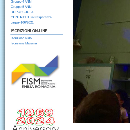
Gruppo 4 ANNI
Gruppo 5 ANNI
DOPOSCUOLA
CONTRIBUTI in trasparenza
Legge-106/2021
ISCRIZIONI ON-LINE
Iscrizione Nido
Iscrizione Materna