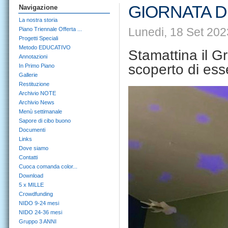
GIORNATA 
Navigazione
La nostra storia
Lunedi, 18 Set 202
Piano Triennale Offerta ...
Progetti Speciali
Metodo EDUCATIVO
Stamattina il G
Annotazioni
scoperto di ess
In Primo Piano
Gallerie
Restituzione
Archivio NOTE
Archivio News
Menù settimanale
Sapore di cibo buono
Documenti
Links
Dove siamo
Contatti
Cuoca comanda color...
Download
5 x MILLE
Crowdfunding
NIDO 9-24 mesi
NIDO 24-36 mesi
Gruppo 3 ANNI