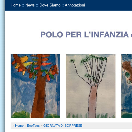
Home
::
News
::
Dove Siamo
::
Annotazioni
»
Home
»
EcoTags
»
GIORNATA DI SORPRESE