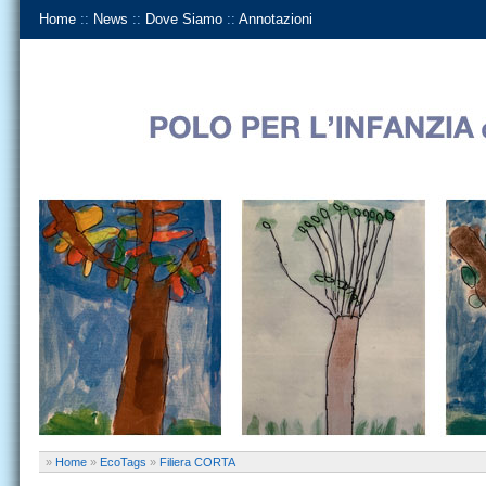
Home
::
News
::
Dove Siamo
::
Annotazioni
»
Home
»
EcoTags
»
Filiera CORTA