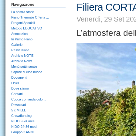
Filiera CORT
Navigazione
La nostra storia
Venerdi, 29 Set 20
Piano Triennale Offerta ...
Progetti Speciali
Metodo EDUCATIVO
L’atmosfera del
Annotazioni
In Primo Piano
Gallerie
Restituzione
Archivio NOTE
Archivio News
Menù settimanale
Sapore di cibo buono
Documenti
Links
Dove siamo
Contatti
Cuoca comanda color...
Download
5 x MILLE
Crowdfunding
NIDO 9-24 mesi
NIDO 24-36 mesi
Gruppo 3 ANNI