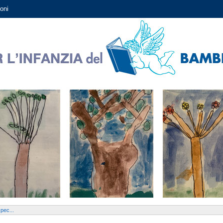
oni
spec...