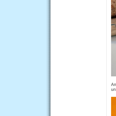
An
un