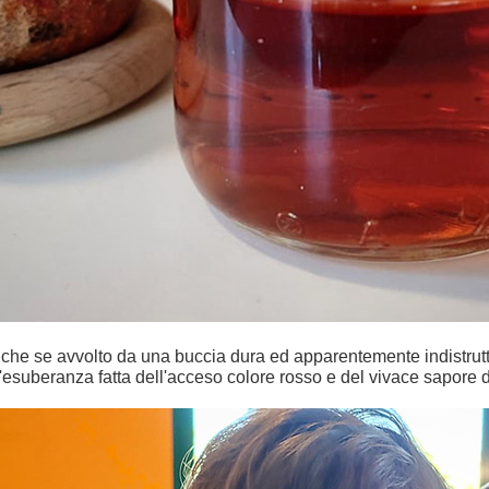
che se avvolto da una buccia dura ed apparentemente indistruttibi
'esuberanza fatta dell'acceso colore rosso e del vivace sapore 