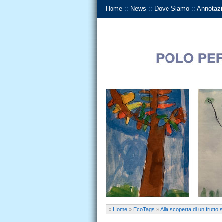
Home
::
News
::
Dove Siamo
::
Annotazi
»
Home
»
EcoTags
»
Alla scoperta di un frutto 