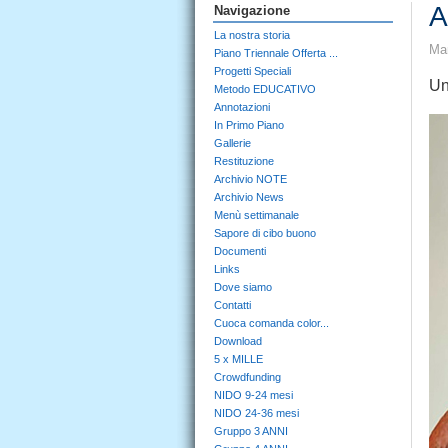
A
Navigazione
La nostra storia
Mar
Piano Triennale Offerta ...
Progetti Speciali
Un
Metodo EDUCATIVO
Annotazioni
In Primo Piano
Gallerie
Restituzione
Archivio NOTE
Archivio News
Menù settimanale
Sapore di cibo buono
Documenti
Links
Dove siamo
Contatti
Cuoca comanda color...
Download
5 x MILLE
Crowdfunding
NIDO 9-24 mesi
NIDO 24-36 mesi
Gruppo 3 ANNI