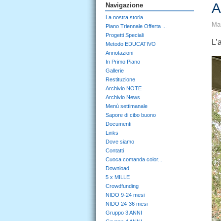
A
Navigazione
La nostra storia
Mar
Piano Triennale Offerta ...
Progetti Speciali
L’
Metodo EDUCATIVO
Annotazioni
In Primo Piano
Gallerie
Restituzione
Archivio NOTE
Archivio News
Menù settimanale
Sapore di cibo buono
Documenti
Links
Dove siamo
Contatti
Cuoca comanda color...
Download
5 x MILLE
Crowdfunding
NIDO 9-24 mesi
NIDO 24-36 mesi
Gruppo 3 ANNI