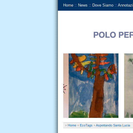
Home
::
News
::
Dove Siamo
::
Annotazi
»
Home
»
EcoTags
»
Aspettando Santa Lucia