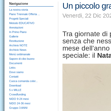
Un piccolo gr
Navigazione
La nostra storia
Venerdi, 22 Dic 20
Piano Triennale Offerta ...
Progetti Speciali
Metodo EDUCATIVO
Annotazioni
Tra giornate di
In Primo Piano
Gallerie
senza che nessu
Restituzione
Archivio NOTE
mese dell’anno 
Archivio News
speciale: il
Nata
Menù settimanale
Sapore di cibo buono
Documenti
Links
Dove siamo
Contatti
Cuoca comanda color...
Download
5 x MILLE
Crowdfunding
NIDO 9-24 mesi
NIDO 24-36 mesi
Gruppo 3 ANNI