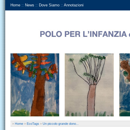
Home
::
News
::
Dove Siamo
::
Annotazioni
»
Home
»
EcoTags
»
Un piccolo grande dono...