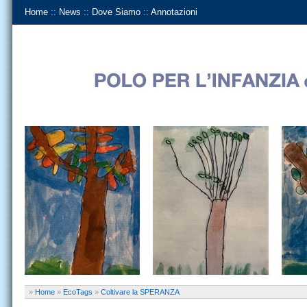
Home
::
News
::
Dove Siamo
::
Annotazioni
»
Home
»
EcoTags
»
Coltivare la SPERANZA