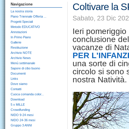
Coltivare l
Navigazione
La nostra storia
Sabato, 23 Dic 202
Piano Triennale Offerta ...
Progetti Speciali
Metodo EDUCATIVO
Ieri pomeriggi
Annotazioni
conclusione dell
In Primo Piano
Gallerie
vacanze di Natal
Restituzione
Archivio NOTE
PER L'INFANZ
Archivio News
una sorte di cin
Menù settimanale
Sapore di cibo buono
circolo si sono 
Documenti
nostra Natività.
Links
Dove siamo
Contatti
Cuoca comanda color...
Download
5 x MILLE
Crowdfunding
NIDO 9-24 mesi
NIDO 24-36 mesi
Gruppo 3 ANNI