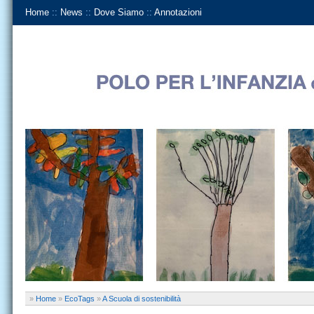
Home
::
News
::
Dove Siamo
::
Annotazioni
»
Home
»
EcoTags
»
A Scuola di sostenibilità