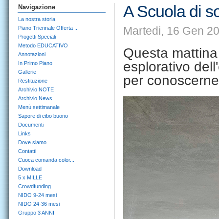
A Scuola di so
Navigazione
La nostra storia
Martedi, 16 Gen 20
Piano Triennale Offerta ...
Progetti Speciali
Metodo EDUCATIVO
Questa mattina
Annotazioni
esplorativo del
In Primo Piano
Gallerie
per conoscerne 
Restituzione
Archivio NOTE
Archivio News
Menù settimanale
Sapore di cibo buono
Documenti
Links
Dove siamo
Contatti
Cuoca comanda color...
Download
5 x MILLE
Crowdfunding
NIDO 9-24 mesi
NIDO 24-36 mesi
Gruppo 3 ANNI