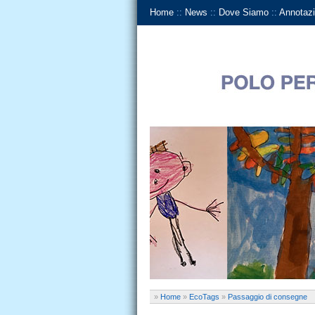
Home
::
News
::
Dove Siamo
::
Annotazi
»
Home
»
EcoTags
»
Passaggio di consegne