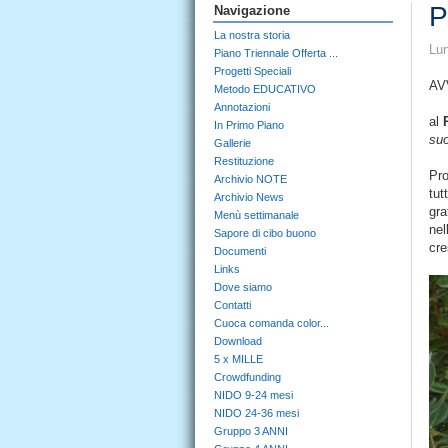
P
Navigazione
La nostra storia
Lun
Piano Triennale Offerta ...
Progetti Speciali
AV
Metodo EDUCATIVO
Annotazioni
al
In Primo Piano
suo
Gallerie
Restituzione
Pro
Archivio NOTE
tut
Archivio News
gra
Menù settimanale
nel
Sapore di cibo buono
cre
Documenti
Links
Dove siamo
Contatti
Cuoca comanda color...
Download
5 x MILLE
Crowdfunding
NIDO 9-24 mesi
NIDO 24-36 mesi
Gruppo 3 ANNI