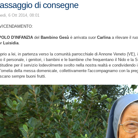
assaggio di consegne
edi, 6 Ott 2014, 08:01
VICENDAMENTO:
POLO D'INFANZIA
del
Bambino Gesù
è arrivata
suor
Carlina
a rilevare il ru
r
Luisidia
.
prio a lei, in partenza verso la comunità parrocchiale di Annone Veneto (VE), 
to il personale, i genitori, i bambini e le bambine che frequentano il Nido e la
titudine per il servizio lodevolmente svolto nella nostra realtà e condividendo i
l'omelia della messa domenicale, collettivamente l'accompagnamo con la pregh
scano sempre buoni frutti.