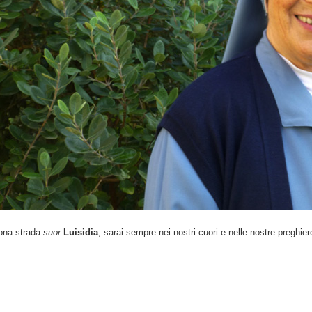
ona strada
suor
Luisidia
, sarai sempre nei nostri cuori e nelle nostre preghier