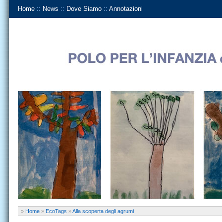
Home
::
News
::
Dove Siamo
::
Annotazioni
»
Home
»
EcoTags
»
Alla scoperta degli agrumi