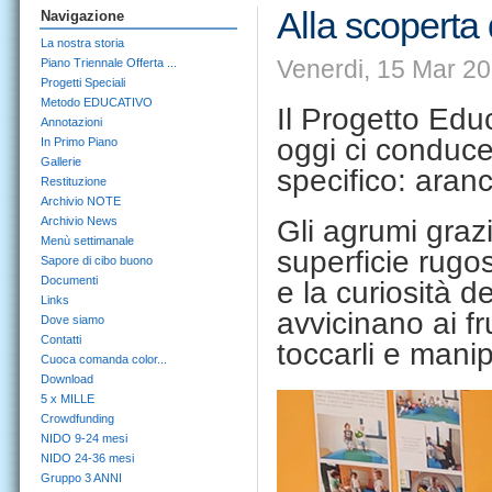
Alla scoperta
Navigazione
La nostra storia
Venerdi, 15 Mar 20
Piano Triennale Offerta ...
Progetti Speciali
Metodo EDUCATIVO
Il Progetto Edu
Annotazioni
oggi ci conduce
In Primo Piano
Gallerie
specifico: aran
Restituzione
Archivio NOTE
Archivio News
Gli agrumi grazi
Menù settimanale
superficie rugos
Sapore di cibo buono
Documenti
e la curiosità d
Links
avvicinano ai fru
Dove siamo
Contatti
toccarli e manipo
Cuoca comanda color...
Download
5 x MILLE
Crowdfunding
NIDO 9-24 mesi
NIDO 24-36 mesi
Gruppo 3 ANNI