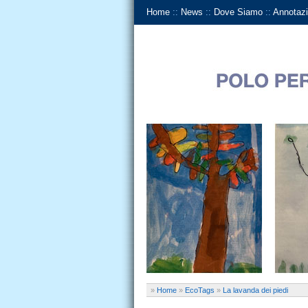
Home
::
News
::
Dove Siamo
::
Annotazi
»
Home
»
EcoTags
»
La lavanda dei piedi