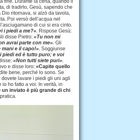
a fine. Durante la cena, quando il
ta, di tradirlo, Gesù, sapendo che
 Dio ritornava, si alzò da tavola,
ta. Poi versò dell'acqua nel
 l'asciugamano di cui si era cinto.
vi i piedi a me?»
. Rispose Gesù:
Gli disse Pietro:
«Tu non mi
non avrai parte con me»
. Gli
 mani e il capo!»
. Soggiunse
 piedi ed è tutto puro; e voi
 disse:
«Non tutti siete puri»
.
ovo e disse loro:
«Capite quello
 dite bene, perché lo sono. Se
 dovete lavare i piedi gli uni agli
o ho fatto a voi. In verità, in
un inviato è più grande di chi
pratica.