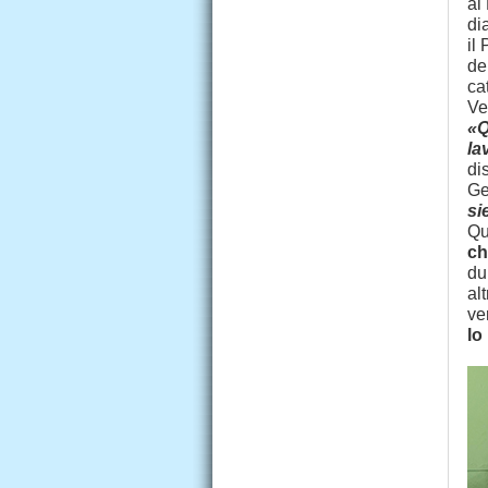
al
di
il
de
ca
Ve
«Q
la
di
Ge
si
Qu
ch
du
al
ver
lo