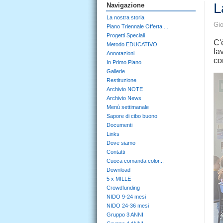
L
Navigazione
La nostra storia
Gio
Piano Triennale Offerta ...
Progetti Speciali
C'
Metodo EDUCATIVO
la
Annotazioni
co
In Primo Piano
Gallerie
Restituzione
Archivio NOTE
Archivio News
Menù settimanale
Sapore di cibo buono
Documenti
Links
Dove siamo
Contatti
Cuoca comanda color...
Download
5 x MILLE
Crowdfunding
NIDO 9-24 mesi
NIDO 24-36 mesi
Gruppo 3 ANNI