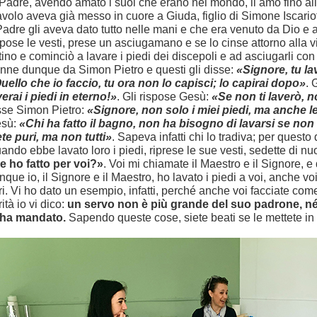
 Padre, avendo amato i suoi che erano nel mondo, li amò fino all
avolo aveva già messo in cuore a Giuda, figlio di Simone Iscario
 Padre gli aveva dato tutto nelle mani e che era venuto da Dio e a
pose le vesti, prese un asciugamano e se lo cinse attorno alla vi
tino e cominciò a lavare i piedi dei discepoli e ad asciugarli con
nne dunque da Simon Pietro e questi gli disse:
«Signore, tu la
uello che io faccio, tu ora non lo capisci; lo capirai dopo»
. 
verai i piedi in eterno!»
. Gli rispose Gesù:
«Se non ti laverò, 
sse Simon Pietro:
«Signore, non solo i miei piedi, ma anche le
sù:
«Chi ha fatto il bagno, non ha bisogno di lavarsi se non i
ete puri, ma non tutti»
. Sapeva infatti chi lo tradiva; per questo
ando ebbe lavato loro i piedi, riprese le sue vesti, sedette di nu
e ho fatto per voi?»
. Voi mi chiamate il Maestro e il Signore, e
nque io, il Signore e il Maestro, ho lavato i piedi a voi, anche voi
tri. Vi ho dato un esempio, infatti, perché anche voi facciate come i
ità io vi dico:
un servo non è più grande del suo padrone, né 
 ha mandato.
Sapendo queste cose, siete beati se le mettete in 