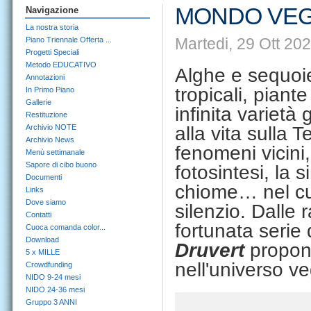
MONDO VEG
Navigazione
La nostra storia
Martedi, 29 Ott 20
Piano Triennale Offerta ...
Progetti Speciali
Metodo EDUCATIVO
Alghe e sequoie
Annotazioni
tropicali, piante
In Primo Piano
Gallerie
infinita varietà
Restituzione
Archivio NOTE
alla vita sulla 
Archivio News
fenomeni vicini,
Menù settimanale
Sapore di cibo buono
fotosintesi, la 
Documenti
chiome… nel cu
Links
Dove siamo
silenzio. Dalle 
Contatti
fortunata serie 
Cuoca comanda color...
Download
Druvert
propone
5 x MILLE
nell'universo ve
Crowdfunding
NIDO 9-24 mesi
NIDO 24-36 mesi
Gruppo 3 ANNI