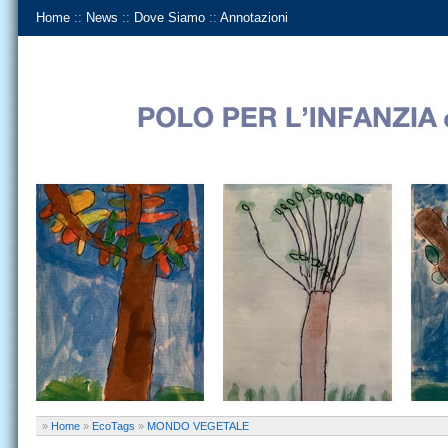
Home
::
News
::
Dove Siamo
::
Annotazioni
»
Home
»
EcoTags
»
MONDO VEGETALE