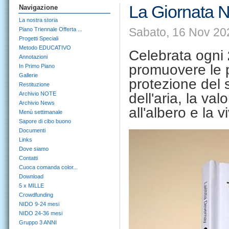
La Giornata N
Navigazione
La nostra storia
Sabato, 16 Nov 20
Piano Triennale Offerta ...
Progetti Speciali
Metodo EDUCATIVO
Celebrata ogni
Annotazioni
promuovere le po
In Primo Piano
Gallerie
protezione del s
Restituzione
Archivio NOTE
dell'aria, la val
Archivio News
all'albero e la v
Menù settimanale
Sapore di cibo buono
Documenti
Links
Dove siamo
Contatti
Cuoca comanda color...
Download
5 x MILLE
Crowdfunding
NIDO 9-24 mesi
NIDO 24-36 mesi
Gruppo 3 ANNI