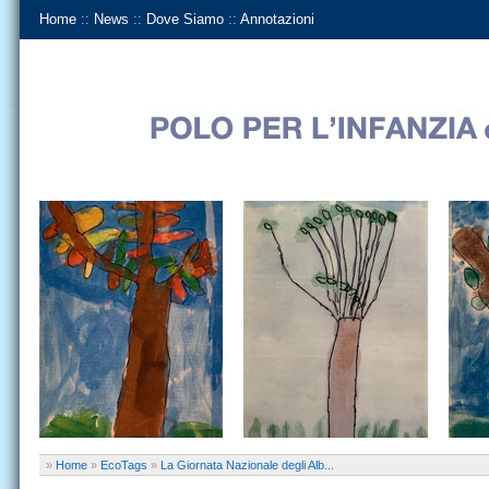
Home
::
News
::
Dove Siamo
::
Annotazioni
»
Home
»
EcoTags
»
La Giornata Nazionale degli Alb...