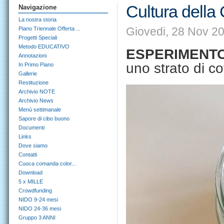
Cultura della 
Navigazione
La nostra storia
Giovedi, 28 Nov 20
Piano Triennale Offerta ...
Progetti Speciali
Metodo EDUCATIVO
ESPERIMENTO
Annotazioni
uno strato di cot
In Primo Piano
Gallerie
Restituzione
Archivio NOTE
Archivio News
Menù settimanale
Sapore di cibo buono
Documenti
Links
Dove siamo
Contatti
Cuoca comanda color...
Download
5 x MILLE
Crowdfunding
NIDO 9-24 mesi
NIDO 24-36 mesi
Gruppo 3 ANNI