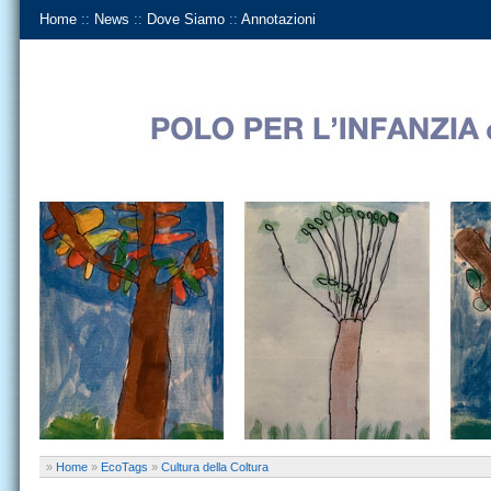
Home
::
News
::
Dove Siamo
::
Annotazioni
»
Home
»
EcoTags
»
Cultura della Coltura