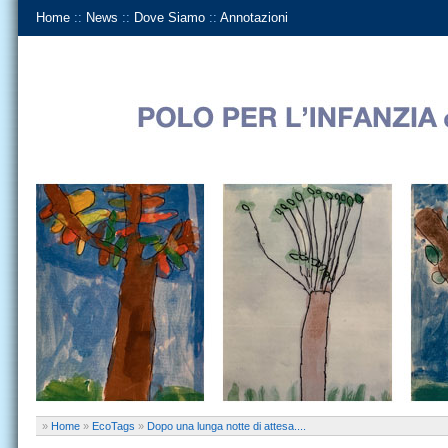
Home
::
News
::
Dove Siamo
::
Annotazioni
»
Home
»
EcoTags
»
Dopo una lunga notte di attesa....