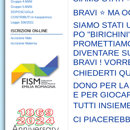
Gruppo 4 ANNI
Gruppo 5 ANNI
BRAVI ⭐️ MA 
DOPOSCUOLA
CONTRIBUTI in trasparenza
Legge-106/2021
SIAMO STATI 
ISCRIZIONI ON-LINE
PO "BIRICHINI"
Iscrizione Nido
PROMETTIAM
Iscrizione Materna
DIVENTARE S
BRAVI ! VOR
CHIEDERTI QU
DONO PER L
E PER GIOCA
TUTTI INSIEME
CI PIACEREBB