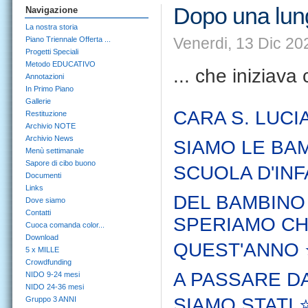
Dopo una lunga
Navigazione
La nostra storia
Venerdi, 13 Dic 20
Piano Triennale Offerta ...
Progetti Speciali
Metodo EDUCATIVO
... che iniziava 
Annotazioni
In Primo Piano
Gallerie
CARA S. LUCIA,
Restituzione
Archivio NOTE
Archivio News
SIAMO LE BAM
Menù settimanale
Sapore di cibo buono
SCUOLA D'INFA
Documenti
Links
DEL BAMBINO
Dove siamo
Contatti
SPERIAMO CH
Cuoca comanda color...
Download
QUEST'ANNO 
5 x MILLE
Crowdfunding
A PASSARE DA
NIDO 9-24 mesi
NIDO 24-36 mesi
SIAMO STATI ⭐
Gruppo 3 ANNI