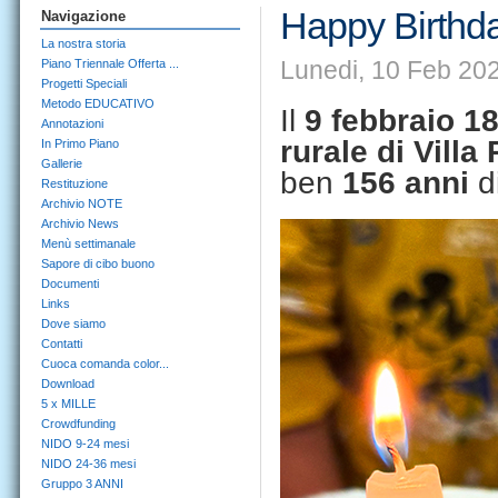
Happy Birthd
Navigazione
La nostra storia
Lunedi, 10 Feb 202
Piano Triennale Offerta ...
Progetti Speciali
Metodo EDUCATIVO
Il
9 febbraio 1
Annotazioni
rurale di Villa
In Primo Piano
Gallerie
ben
156 anni
di
Restituzione
Archivio NOTE
Archivio News
Menù settimanale
Sapore di cibo buono
Documenti
Links
Dove siamo
Contatti
Cuoca comanda color...
Download
5 x MILLE
Crowdfunding
NIDO 9-24 mesi
NIDO 24-36 mesi
Gruppo 3 ANNI