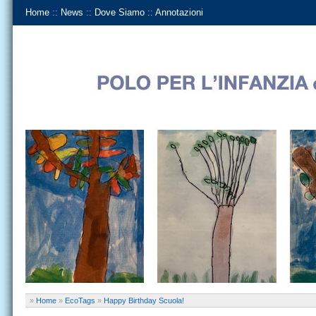
Home
::
News
::
Dove Siamo
::
Annotazioni
»
Home
»
EcoTags
»
Happy Birthday Scuola!