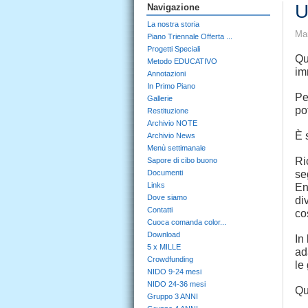
U
Navigazione
La nostra storia
Mar
Piano Triennale Offerta ...
Progetti Speciali
Qu
Metodo EDUCATIVO
im
Annotazioni
In Primo Piano
Pe
Gallerie
po
Restituzione
Archivio NOTE
È 
Archivio News
Menù settimanale
Ri
Sapore di cibo buono
Documenti
se
Links
En
Dove siamo
di
Contatti
co
Cuoca comanda color...
Download
In
5 x MILLE
ad
Crowdfunding
le
NIDO 9-24 mesi
NIDO 24-36 mesi
Qu
Gruppo 3 ANNI