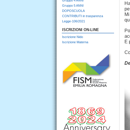
Gruppo 4 ANNI
Ha
Gruppo 5 ANNI
pe
DOPOSCUOLA
Mi
CONTRIBUTI in trasparenza
qu
Legge-106/2021
ISCRIZIONI ON-LINE
Po
ac
Iscrizione Nido
E 
Iscrizione Materna
Co
De