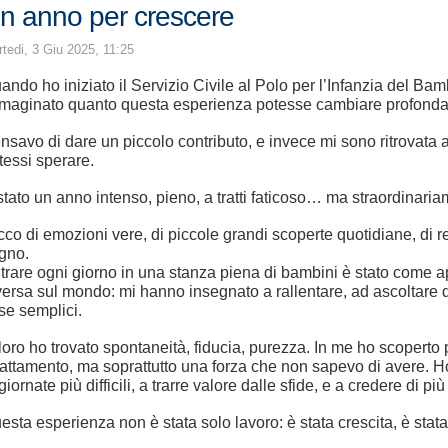
n anno per crescere
tedi, 3 Giu 2025, 11:25
ando ho iniziato il Servizio Civile al Polo per l’Infanzia del B
maginato quanto questa esperienza potesse cambiare profondam
nsavo di dare un piccolo contributo, e invece mi sono ritrovata a
tessi sperare.
stato un anno intenso, pieno, a tratti faticoso… ma straordinaria
cco di emozioni vere, di piccole grandi scoperte quotidiane, di 
gno.
trare ogni giorno in una stanza piena di bambini è stato come ap
versa sul mondo: mi hanno insegnato a rallentare, ad ascoltare d
se semplici.
 loro ho trovato spontaneità, fiducia, purezza. In me ho scoperto
attamento, ma soprattutto una forza che non sapevo di avere. 
 giornate più difficili, a trarre valore dalle sfide, e a credere di p
esta esperienza non è stata solo lavoro: è stata crescita, è stat