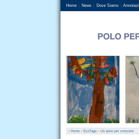
Home
::
News
::
Dove Siamo
::
Annotazi
»
Home
»
EcoTags
»
Un anno per crescere