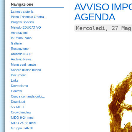
AVVISO IMP
Navigazione
La nostra storia
AGENDA
Piano Triennale Offerta ...
Progetti Speciali
Mercoledi, 27 Mag
Metodo EDUCATIVO
Annotazioni
In Primo Piano
Gallerie
Restituzione
Archivio NOTE
Archivio News
Menù settimanale
Sapore di cibo buono
Documenti
Links
Dove siamo
Contatti
Cuoca comanda color...
Download
5 x MILLE
Crowdfunding
NIDO 9-24 mesi
NIDO 24-36 mesi
Gruppo 3 ANNI