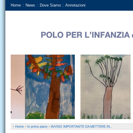
Home
::
News
::
Dove Siamo
::
Annotazioni
»
Home
»
In primo piano
»
AVVISO IMPORTANTE DA METTERE IN...