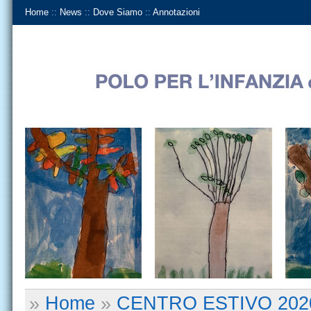
Home
::
News
::
Dove Siamo
::
Annotazioni
»
Home
»
CENTRO ESTIVO 202