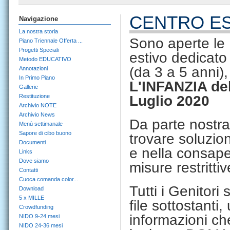
CENTRO ES
Navigazione
La nostra storia
Sono aperte le 
Piano Triennale Offerta ...
Progetti Speciali
estivo dedicato 
Metodo EDUCATIVO
(da 3 a 5 anni),
Annotazioni
In Primo Piano
L'INFANZIA d
Gallerie
Restituzione
Luglio 2020
Archivio NOTE
Archivio News
Da parte nostr
Menù settimanale
Sapore di cibo buono
trovare soluzion
Documenti
e nella consapev
Links
Dove siamo
misure restritt
Contatti
Cuoca comanda color...
Tutti i Genitori
Download
5 x MILLE
file sottostanti,
Crowdfunding
informazioni che
NIDO 9-24 mesi
NIDO 24-36 mesi