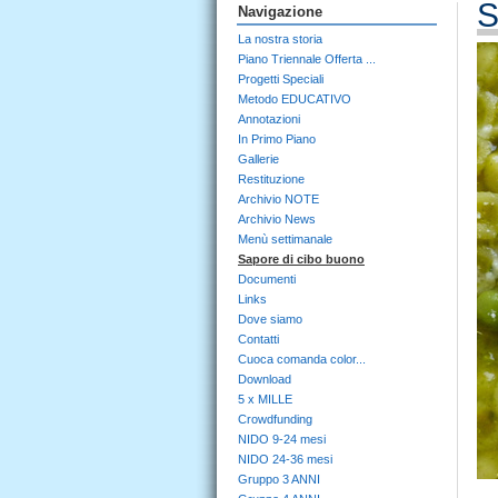
S
Navigazione
La nostra storia
Piano Triennale Offerta ...
Progetti Speciali
Metodo EDUCATIVO
Annotazioni
In Primo Piano
Gallerie
Restituzione
Archivio NOTE
Archivio News
Menù settimanale
Sapore di cibo buono
Documenti
Links
Dove siamo
Contatti
Cuoca comanda color...
Download
5 x MILLE
Crowdfunding
NIDO 9-24 mesi
NIDO 24-36 mesi
Gruppo 3 ANNI